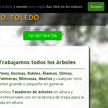
cios
Tarifas
Provincias
ivacidad
, y nuestro
aviso legal
, haz click en los enlaces.
Aceptar
NO, TOLEDO
Tel. 601 904 756
Trabajamos todos los árboles
Pinos, Encinas, Robles, Álamos, Olmos,
Palmeras, Mimosas, Abetos
y cualquier otro
árbol grande o pequeño en general.
Somos
Taladores de árboles
en altura y
profesionales con en la técnica de trepa para la
tala en altura.