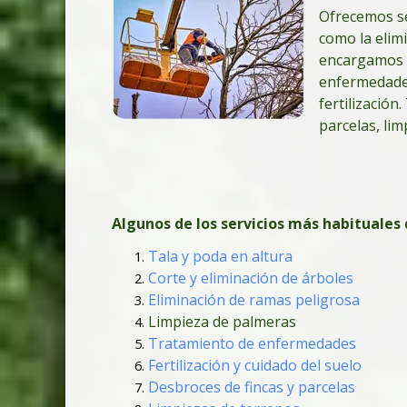
Ofrecemos ser
como la elim
encargamos d
enfermedades
fertilizació
parcelas, li
Algunos de los servicios más habituales 
Tala y poda en altura
Corte y eliminación de árboles
Eliminación de ramas peligrosa
Limpieza de palmeras
Tratamiento de enfermedades
Fertilización y cuidado del suelo
Desbroces de fincas y parcelas