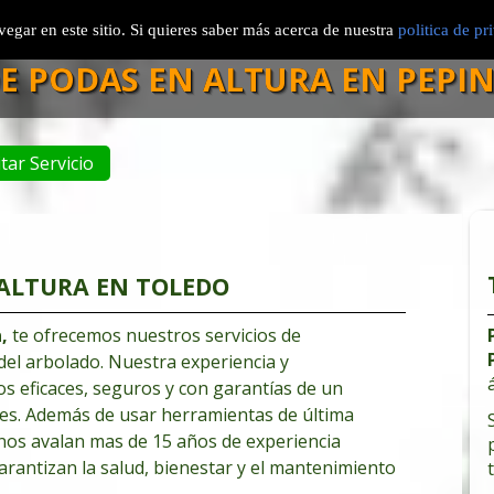
ila
Segovia
Guadalajara
Toledo
Servi
egar en este sitio. Si quieres saber más acerca de nuestra
politica de pr
E PODAS EN ALTURA EN PEPI
itar Servicio
 ALTURA EN TOLEDO
a
,
te ofrecemos nuestros servicios de
 del arbolado. Nuestra experiencia y
os eficaces, seguros y con garantías de un
les. Además de usar herramientas de última
 nos avalan mas de 15 años de experiencia
garantizan la salud, bienestar y el mantenimiento