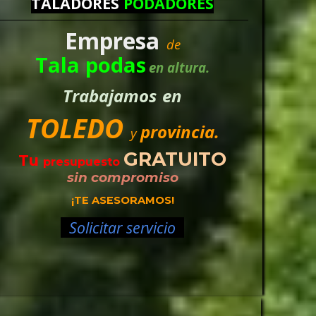
TALADORES
PODADORES
Empresa
de
Tala podas
en altura.
Trabajamos
en
TOLEDO
provincia.
y
GRATUITO
Tu
presupuesto
sin compromiso
¡TE ASESORAMOS!
Solicitar servicio