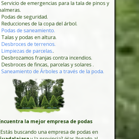
- Servicio de emergencias para la tala de pinos y
palmeras.
- Podas de seguridad.
- Reducciones de la copa del árbol.
-
Podas de saneamiento.
- Talas y podas en altura.
-
Desbroces de terrenos.
-
Limpiezas de parcelas.
.
- Desbrozamos franjas contra incendios.
- Desbroces de fincas, parcelas y solares .
-
Saneamiento de Árboles a través de la poda.
Encuentra la mejor empresa de podas
¿Estás buscando una empresa de podas en
Guadalajara
y la provincia? ¡Has llegado al