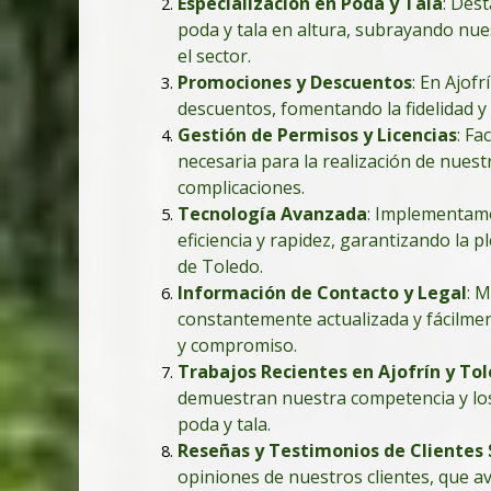
Especialización en Poda y Tala
: Des
poda y tala en altura, subrayando nu
el sector.
Promociones y Descuentos
: En Ajof
descuentos, fomentando la fidelidad y
Gestión de Permisos y Licencias
: Fa
necesaria para la realización de nuest
complicaciones.
Tecnología Avanzada
: Implementamo
eficiencia y rapidez, garantizando la p
de Toledo.
Información de Contacto y Legal
: 
constantemente actualizada y fácilme
y compromiso.
Trabajos Recientes en Ajofrín y To
demuestran nuestra competencia y los
poda y tala.
Reseñas y Testimonios de Clientes 
opiniones de nuestros clientes, que 