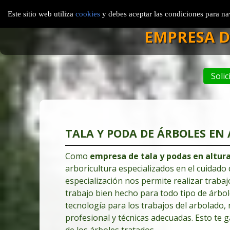
Inicio
Madrid
Áv
Este sitio web utiliza
cookies
y debes aceptar las condiciones para nav
EMPRESA D
Solic
TALA Y PODA DE ÁRBOLES EN
Como
empresa de tala y podas en altur
arboricultura especializados en el cuidado
especialización nos permite realizar trabaj
trabajo bien hecho para todo tipo de árbo
tecnología para los trabajos del arbolado,
profesional y técnicas adecuadas. Esto te 
de los árboles tratados.