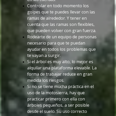
Controlar en todo momento los
golpes que te puedes llevar con las
ramas de alrededor. Y tener en
cuenta que las ramas son flexibles,
que pueden volver con gran fuerza.
Rodearte de un equipo de personas
necesario para que te puedan
ayudar en todos los problemas que
te vayan a surgir.
Si el árbol es muy alto, lo mejor es
alquilar una plataforma elevable. La
forma de trabajar reduce en gran
medida los riesgos.
Si no se tiene mucha práctica en el
uso de la motosierra, hay que
practicar primero con ella con
árboles pequeños, a ser posible
desde el suelo. Su uso correcto