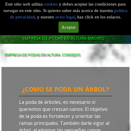
TALA Y PODA EN ALTURA MADRID
Este sitio web utiliza
cookies
y debes aceptar las condiciones para
navegar en este sitio. Si quieres saber más acerca de nuestra
politica
de privacidad
, y nuestro
aviso legal
, haz click en los enlaces.
Madrid
Aceptar
601 904 866
EMPRESA DE PODAS EN ALTURA MADRID
EMPRESA DE PODAS EN ALTURA. CONSEJOS
¿COMO SE PODA UN ÁRBOL?
La poda de árboles, es necesario si
queremos que crezcan sanos. El objetivo
de la poda es fortalecer y orientar las
ramas principales. También darle vigor al
árbol, al eliminar las pequeñas ramas,