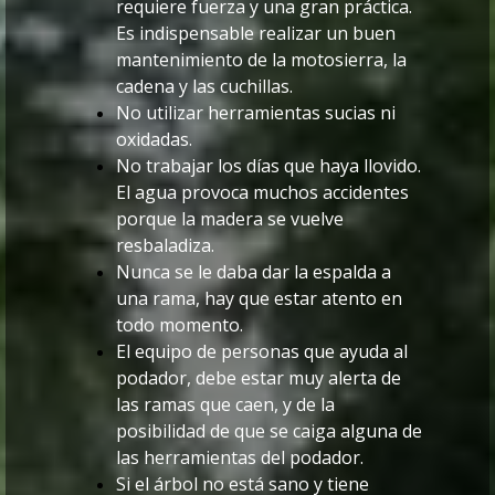
requiere fuerza y una gran práctica.
Es indispensable realizar un buen
mantenimiento de la motosierra, la
cadena y las cuchillas.
No utilizar herramientas sucias ni
oxidadas.
No trabajar los días que haya llovido.
El agua provoca muchos accidentes
porque la madera se vuelve
resbaladiza.
Nunca se le daba dar la espalda a
una rama, hay que estar atento en
todo momento.
El equipo de personas que ayuda al
podador, debe estar muy alerta de
las ramas que caen, y de la
posibilidad de que se caiga alguna de
las herramientas del podador.
Si el árbol no está sano y tiene